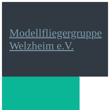
Zum
Hauptinhalt
springen
Modellfliegergruppe
Welzheim e.V.