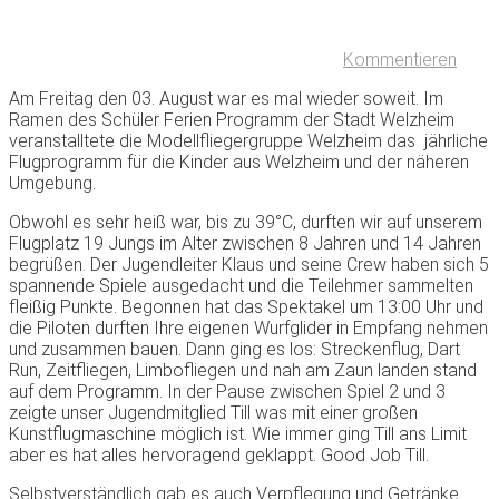
Kommentieren
Am Freitag den 03. August war es mal wieder soweit. Im
Ramen des Schüler Ferien Programm der Stadt Welzheim
veranstalltete die Modellfliegergruppe Welzheim das jährliche
Flugprogramm für die Kinder aus Welzheim und der näheren
Umgebung.
Obwohl es sehr heiß war, bis zu 39°C, durften wir auf unserem
Flugplatz 19 Jungs im Alter zwischen 8 Jahren und 14 Jahren
begrüßen. Der Jugendleiter Klaus und seine Crew haben sich 5
spannende Spiele ausgedacht und die Teilehmer sammelten
fleißig Punkte. Begonnen hat das Spektakel um 13:00 Uhr und
die Piloten durften Ihre eigenen Wurfglider in Empfang nehmen
und zusammen bauen. Dann ging es los: Streckenflug, Dart
Run, Zeitfliegen, Limbofliegen und nah am Zaun landen stand
auf dem Programm. In der Pause zwischen Spiel 2 und 3
zeigte unser Jugendmitglied Till was mit einer großen
Kunstflugmaschine möglich ist. Wie immer ging Till ans Limit
aber es hat alles hervoragend geklappt. Good Job Till.
Selbstverständlich gab es auch Verpflegung und Getränke