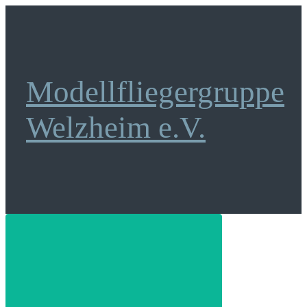
Zum
Hauptinhalt
springen
Modellfliegergruppe
Welzheim e.V.