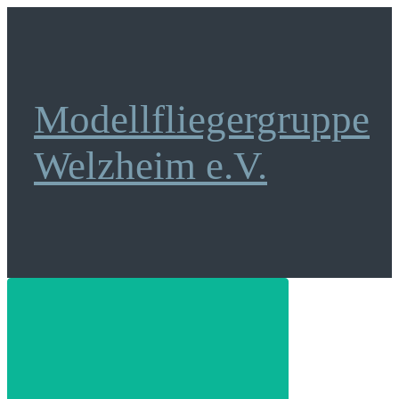
Zum
Hauptinhalt
springen
Modellfliegergruppe
Welzheim e.V.