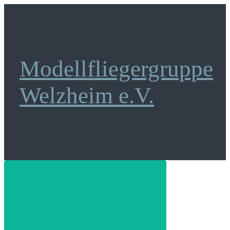
Zum
Hauptinhalt
springen
Modellfliegergruppe
Welzheim e.V.