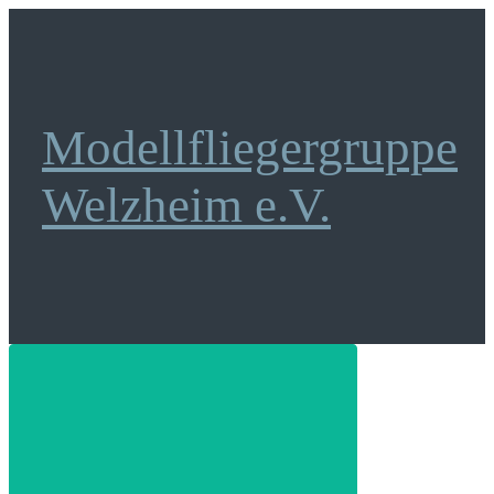
Zum
Hauptinhalt
springen
Modellfliegergruppe
Welzheim e.V.