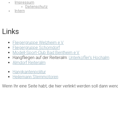
Impressum
Datenschutz
Intern
Links
Fliegergruppe Welzheim e.V.
Fliegergruppe Schorndorf
Modell-Sport-Club Bad Bentheim e.V.
Hangfliegen auf der Reiteralm:
Unterkofler’s Hochalm
Almdorf Reiteralm
Hangkantenpolitur
Heilemann Sternmotoren
Wenn Ihr eine Seite habt, die hier verlinkt werden soll dann we