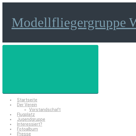
Zum
Hauptinhalt
springen
Modellfliegergruppe 
Startseite
Der Verein
Vorstandschaft
Flugplatz
Jugendgruppe
Interessiert?
Fotoalbum
Presse